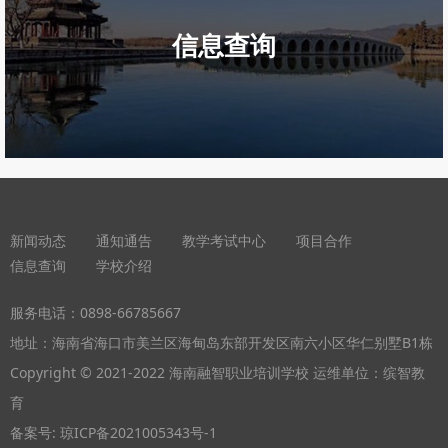
信息查询
新闻动态
通知通告
教学考试中心
项目合作
信息查询
学校介绍
服务电话：
0898-66785667
地址：海南省海口市美兰区海甸岛东部开发区南六小区华仁别墅B1栋
Copyright © 2021-2022 海南融智职业培训学校 运维单位：缤智教
育
备案号: 琼ICP备2021005343号-1