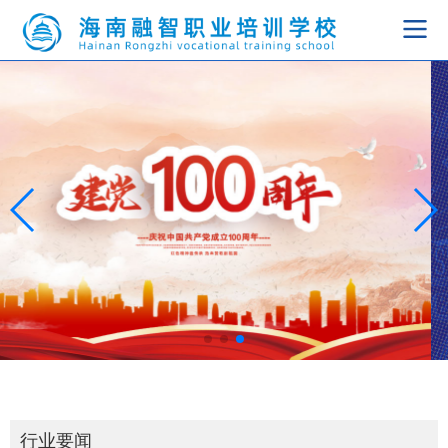
导
航
切
换
行业要闻